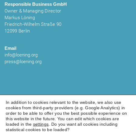
Responsible Business
GmbH
Owner & Managing Director
Markus Löning
Friedrich-Wilhelm Straße 90
12099 Berlin
Email
info@loening.org
press@loening.org
In addition to cookies relevant to the website, we also use
cookies from third-party providers (e.g. Google Analytics) in
order to be able to offer you the best possible experience on
LEGAL NOTICE
PRIVACY POLICY
COOKIES
this website in the future. You can edit which cookies are
© 2025 Löning - Human Rights & Responsible
loaded in the
settings
. Do you want all cookies including
statistical cookies to be loaded?
Business GmbH. All rights reserved.